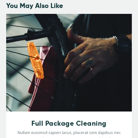
You May Also Like
Full Package Cleaning
Nullam euismod sapien lacus, placerat sem dapibus nec