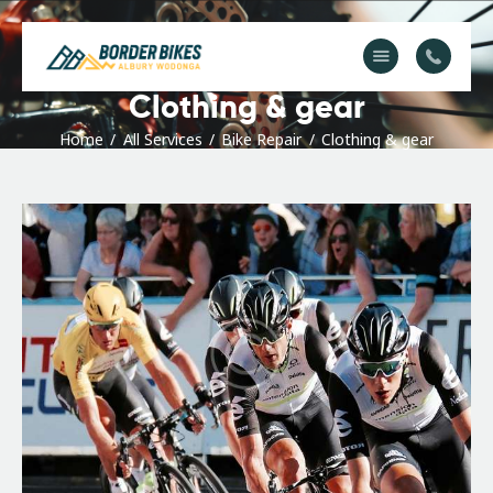
Clothing & gear
About Us
Home
All Services
Bike Repair
Clothing & gear
Service & Repair
FAQs
Contact Us